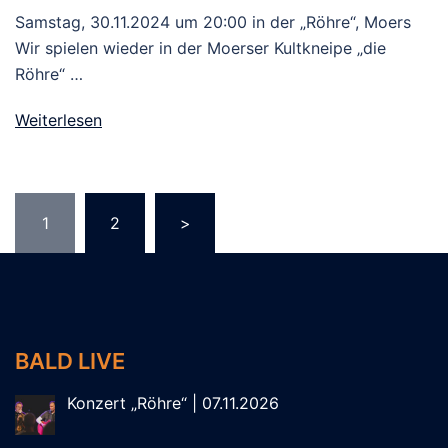
Samstag, 30.11.2024 um 20:00 in der „Röhre“, Moers
Wir spielen wieder in der Moerser Kultkneipe „die
Röhre“ …
Weiterlesen
Seitennummerierung
1
2
>
der
Beiträge
BALD LIVE
Konzert „Röhre“ | 07.11.2026